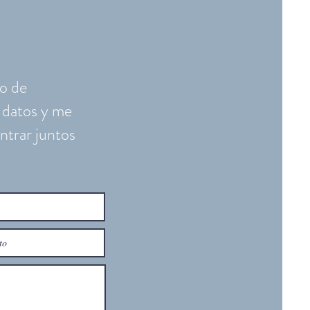
o hacia tu bienestar
ional
so de
 datos y me
ntrar juntos