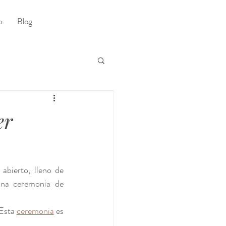
o
Blog
er
bierto, lleno de 
una ceremonia de 
Esta 
ceremonia
 es 