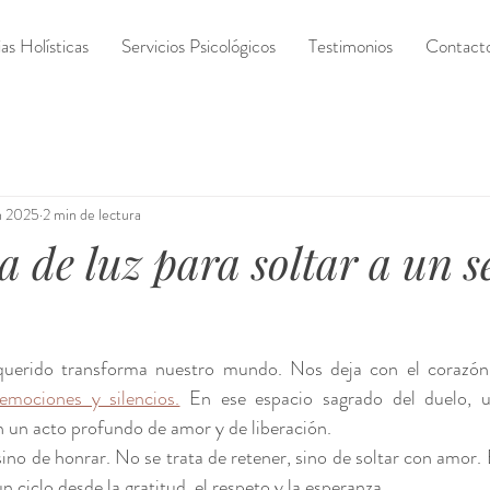
s Holísticas
Servicios Psicológicos
Testimonios
Contact
n 2025
2 min de lectura
 de luz para soltar a un s
uerido transforma nuestro mundo. Nos deja con el corazón a
emociones y silencios.
 En ese espacio sagrado del duelo, 
n un acto profundo de amor y de liberación.
sino de honrar. No se trata de retener, sino de soltar con amor. 
un ciclo desde la gratitud, el respeto y la esperanza.