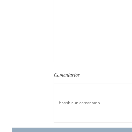
Comentarios
Escribir un comentario...
Frases sanadoras en
Constelaciones Familiares