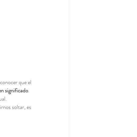
econocer que el 
en significado
. 
ual.
nos soltar, es 