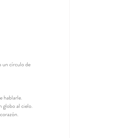
o un círculo de 
e hablarle.
n globo al cielo.
 corazón.