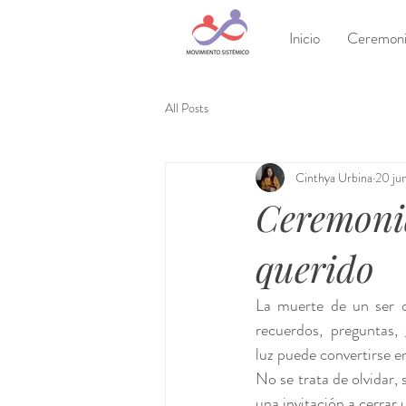
Inicio
Ceremonia
All Posts
Cinthya Urbina
20 ju
Ceremonia
querido
La muerte de un ser q
recuerdos, preguntas, 
luz puede convertirse e
No se trata de olvidar, 
una invitación a cerrar 