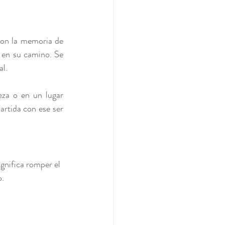
con la memoria de 
 en su camino. Se 
al.
eza o en un lugar 
rtida con ese ser 
significa romper el 
o.