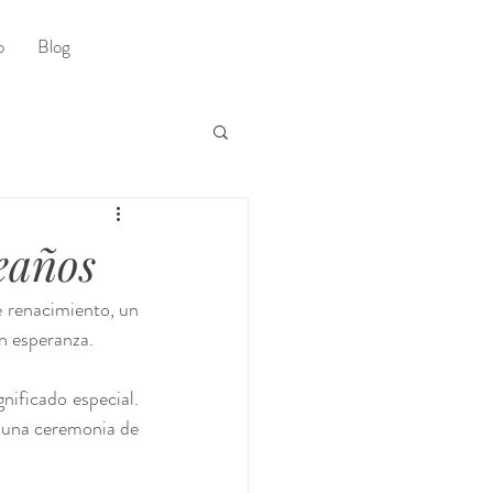
o
Blog
eaños
 renacimiento, un 
n esperanza. 
ificado especial. 
 una ceremonia de 