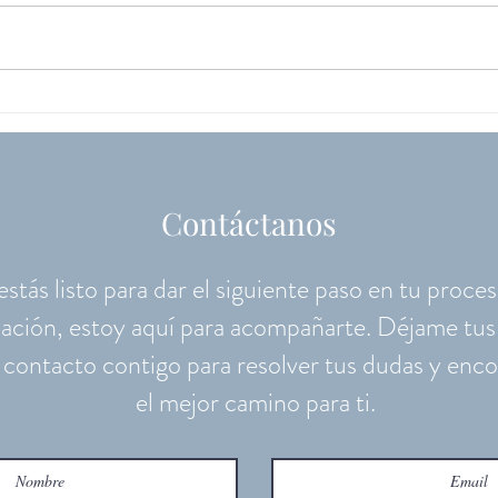
Constelaciones Familiares
Guía
como herramienta terapéutica
emoc
para sanar desde la raíz
camin
emoc
Contáctanos
 estás listo para dar el siguiente paso en tu proce
ación, estoy aquí para acompañarte. Déjame tus
contacto contigo para resolver tus dudas y enco
el mejor camino para ti.