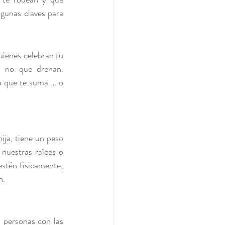
unas claves para 
uienes celebran tu 
, no que drenan. 
a que te suma … o 
ja, tiene un peso 
nuestras raíces o 
stén físicamente; 
n.
 personas con las 