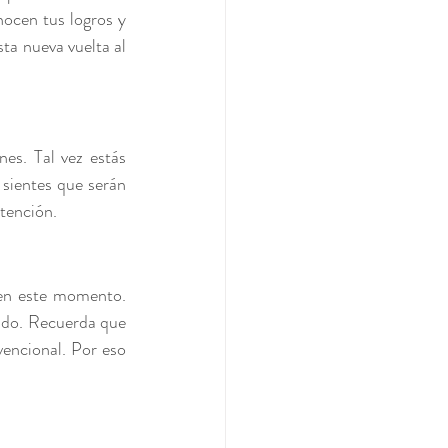
cen tus logros y 
ta nueva vuelta al 
es. Tal vez estás 
sientes que serán 
ntención.
 en este momento. 
ado. Recuerda que 
ncional. Por eso 