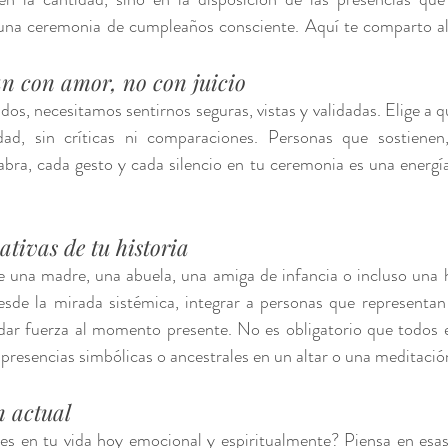
una ceremonia de cumpleaños consciente. Aquí te comparto alg
an con amor, no con juicio
os, necesitamos sentirnos seguras, vistas y validadas. Elige a q
idad, sin críticas ni comparaciones. Personas que sostienen
bra, cada gesto y cada silencio en tu ceremonia es una energí
cativas de tu historia
e una madre, una abuela, una amiga de infancia o incluso una hi
sde la mirada sistémica, integrar a personas que representan 
dar fuerza al momento presente. No es obligatorio que todos e
resencias simbólicas o ancestrales en un altar o una meditació
n actual
es en tu vida hoy emocional y espiritualmente? Piensa en esas