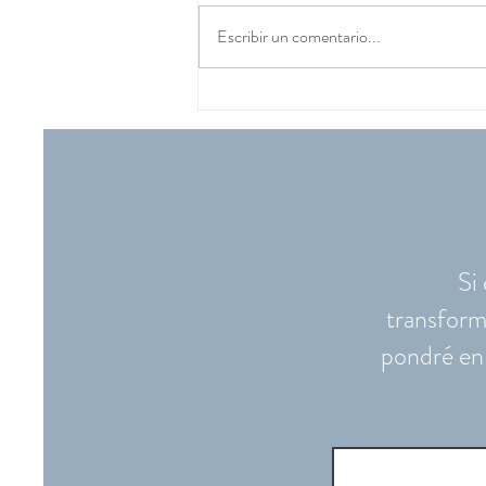
Escribir un comentario...
Frases sanadoras en
Constelaciones Familiares
Si
transform
pondré en 