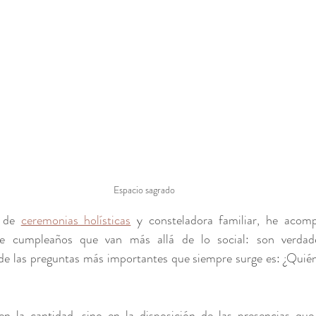
Espacio sagrado
 de 
ceremonias holísticas
 y consteladora familiar, he acom
de cumpleaños que van más allá de lo social: son verdade
de las preguntas más importantes que siempre surge es: ¿Quién
en la cantidad, sino en la disposición de las presencias que