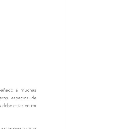
pañado a muchas 
ros espacios de 
 debe estar en mi 
 te rodean y que 