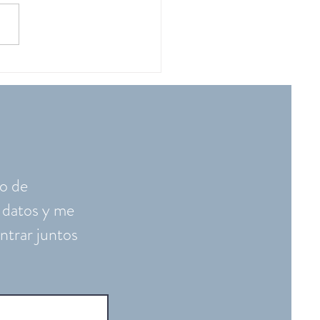
 para desbloquear
iones y sanarlas: un
o hacia tu bienestar
ional
so de
 datos y me
ntrar juntos